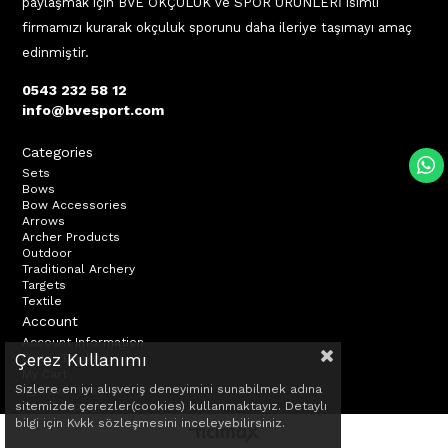
paylaşmak için BVE OKÇULUK ve SPOR ÜRÜNLERİ isimli
firmamızı kurarak okçuluk sporunu daha ileriye taşımayı amaç
edinmiştir.
0543 232 58 12
info@bvesport.com
Categories
Sets
Bows
Bow Accessories
Arrows
Archer Products
Outdoor
Traditional Archery
Targets
Textile
Account
Account Information
Çerez Kullanımı
Order Tracking
My Cart
Sizlere en iyi alışveriş deneyimini sunabilmek adına
My Favorites
Our Campaigns
sitemizde çerezler(cookies) kullanmaktayız. Detaylı
bilgi için Kvkk sözleşmesini inceleyebilirsiniz.