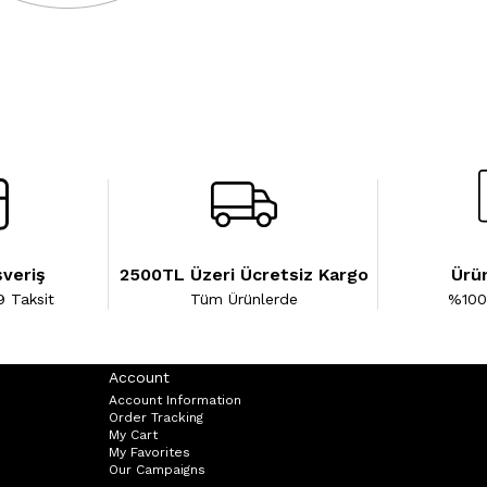
şveriş
2500TL Üzeri Ücretsiz Kargo
Ürün
9 Taksit
Tüm Ürünlerde
%100 
Account
Account Information
Order Tracking
My Cart
My Favorites
Our Campaigns