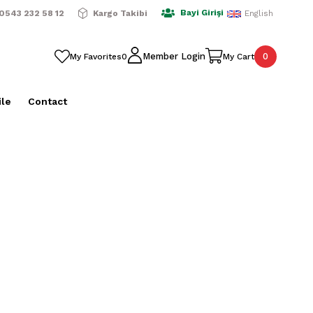
ışverişlerde Ücretsiz Kargo
2500 TL Üzeri Alışverişlerde Üc
Bayi Girişi
0543 232 58 12
Kargo Takibi
English
0
Member Login
My Favorites
0
My Cart
ile
Contact