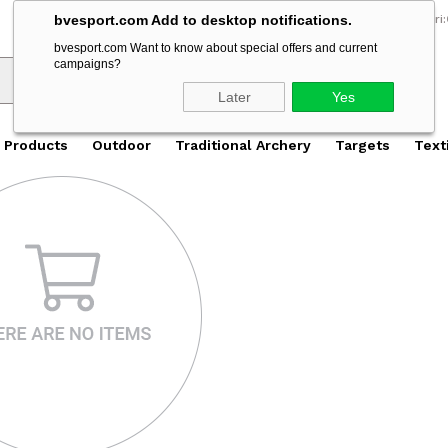
2500 TL Üzeri Alışverişlerde Ücretsiz Kargo
2500 TL Üzeri Al
Müşteri Hizmetleri:
bvesport.com Add to desktop notifications.
bvesport.com Want to know about special offers and current
campaigns?
Later
Yes
 Products
Outdoor
Traditional Archery
Targets
Text