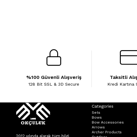
%100 Güvenli Alışveriş
Taksitli Alı
128 Bit SSL & 3D Secure
Kredi Kartına 
Categories
Sets
Bows
Bow Accessories
Arrows
Archer Products
2012 yılında alarak tüm bilgi