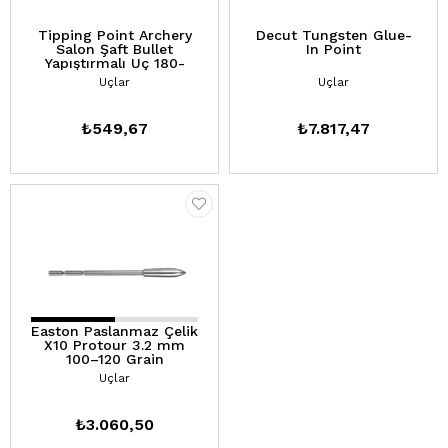
Tipping Point Archery
Decut Tungsten Glue-
Salon Şaft Bullet
In Point
Yapıştırmalı Uç 180-
200-220gr (PKT-12)
Uçlar
Uçlar
₺549,67
₺7.817,47
Easton Paslanmaz Çelik
X10 Protour 3.2 mm
100–120 Grain
Yapıştırmalı Uç (12 pkt)
Uçlar
₺3.060,50