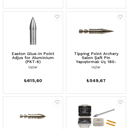
Easton Glue-In Point
Tipping Point Archery
Adjus for Aluminium
Salon Şaft Pin
(PKT-6)
Yapıştırmalı Uç 180-
200-220gr (PKT-12)
Uçlar
Uçlar
₺615,60
₺549,67