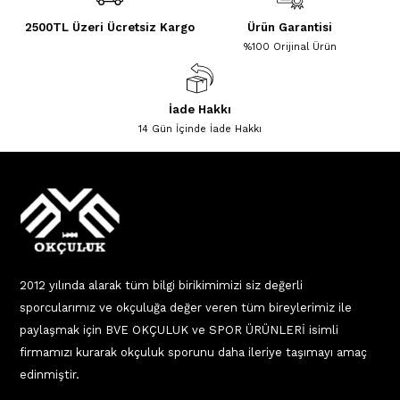
2500TL Üzeri Ücretsiz Kargo
Ürün Garantisi
%100 Orijinal Ürün
İade Hakkı
14 Gün İçinde İade Hakkı
2012 yılında alarak tüm bilgi birikimimizi siz değerli
sporcularımız ve okçuluğa değer veren tüm bireylerimiz ile
paylaşmak için BVE OKÇULUK ve SPOR ÜRÜNLERİ isimli
firmamızı kurarak okçuluk sporunu daha ileriye taşımayı amaç
edinmiştir.