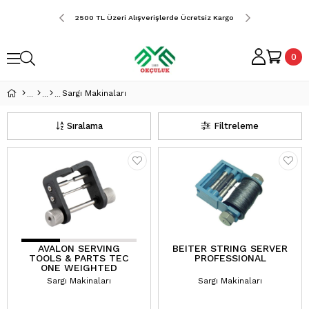
erde Ücretsiz Kargo
2500 TL Üzeri Alışverişlerde Ücretsiz Kargo
2500 TL Üzeri Alış
0
Sargı Makinaları
Sıralama
Filtreleme
AVALON SERVING
BEITER STRING SERVER
TOOLS & PARTS TEC
PROFESSIONAL
ONE WEIGHTED
SERVER
Sargı Makinaları
Sargı Makinaları