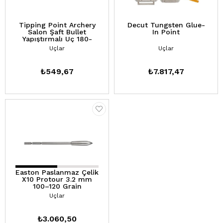
Tipping Point Archery
Decut Tungsten Glue-
Salon Şaft Bullet
In Point
Yapıştırmalı Uç 180-
200-220gr (PKT-3)
Uçlar
Uçlar
₺549,67
₺7.817,47
Easton Paslanmaz Çelik
X10 Protour 3.2 mm
100–120 Grain
Yapıştırmalı Uç (12 pkt)
Uçlar
₺3.060,50