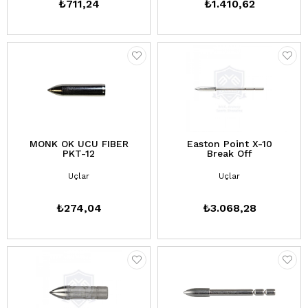
₺711,24
₺1.410,62
MONK OK UCU FIBER
Easton Point X-10
PKT-12
Break Off
Uçlar
Uçlar
₺274,04
₺3.068,28