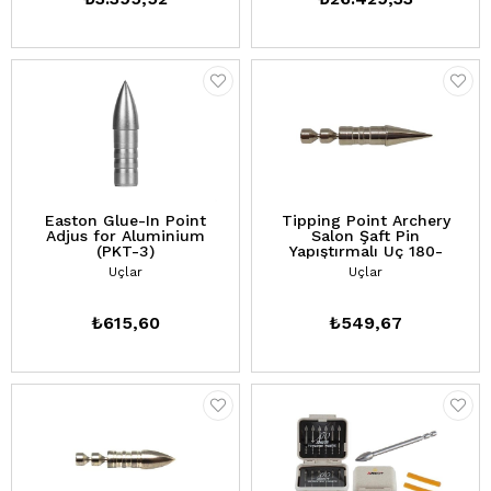
Easton Glue-In Point
Tipping Point Archery
Adjus for Aluminium
Salon Şaft Pin
(PKT-3)
Yapıştırmalı Uç 180-
200-220gr (PKT-3)
Uçlar
Uçlar
₺615,60
₺549,67