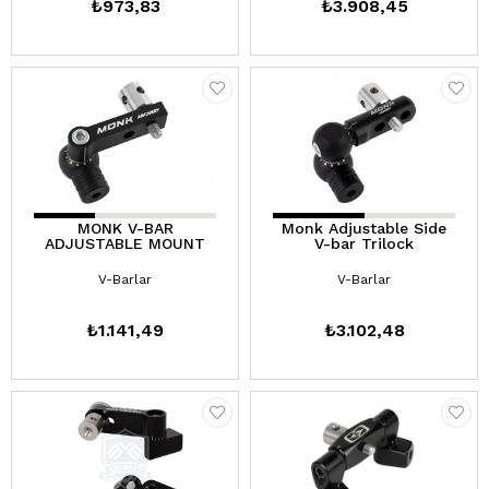
₺973,83
₺3.908,45
MONK V-BAR
Monk Adjustable Side
ADJUSTABLE MOUNT
V-bar Trilock
V-Barlar
V-Barlar
₺1.141,49
₺3.102,48