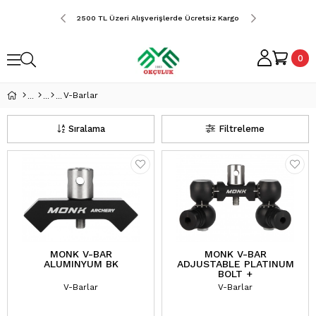
erde Ücretsiz Kargo
2500 TL Üzeri Alışverişlerde Ücretsiz Kargo
2500 TL Üzeri Alış
0
V-Barlar
Sıralama
Filtreleme
MONK V-BAR
MONK V-BAR
ALUMINYUM BK
ADJUSTABLE PLATINUM
BOLT +
V-Barlar
V-Barlar