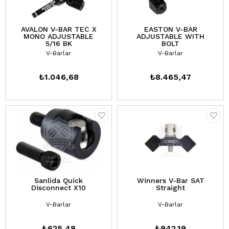
AVALON V-BAR TEC X
EASTON V-BAR
MONO ADJUSTABLE
ADJUSTABLE WITH
5/16 BK
BOLT
V-Barlar
V-Barlar
₺1.046,68
₺8.465,47
Sanlida Quick
Winners V-Bar SAT
Disconnect X10
Straight
V-Barlar
V-Barlar
₺625,48
₺942,19