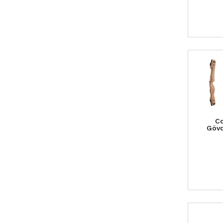
Co
Gövd