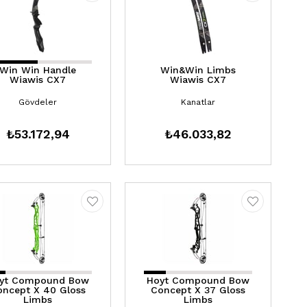
Win Win Handle
Win&Win Limbs
Wiawis CX7
Wiawis CX7
Gövdeler
Kanatlar
₺53.172,94
₺46.033,82
yt Compound Bow
Hoyt Compound Bow
oncept X 40 Gloss
Concept X 37 Gloss
Limbs
Limbs