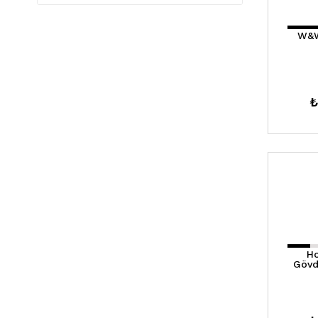
W&W
₺
Ho
Gövd