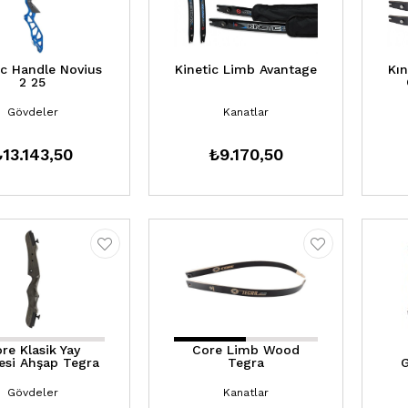
ic Handle Novius
Kinetic Limb Avantage
Kın
2 25
Gövdeler
Kanatlar
₺13.143,50
₺9.170,50
re Klasik Yay
Core Limb Wood
esi Ahşap Tegra
Tegra
G
Gövdeler
Kanatlar