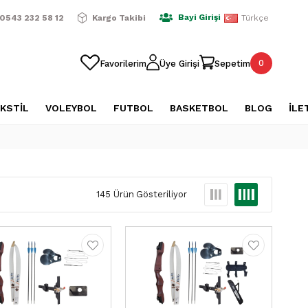
ışverişlerde Ücretsiz Kargo
2500 TL Üzeri Alışverişlerde Üc
Bayi Girişi
0543 232 58 12
Kargo Takibi
Türkçe
0
Favorilerim
Üye Girişi
Sepetim
KSTİL
VOLEYBOL
FUTBOL
BASKETBOL
BLOG
İLE
145 Ürün