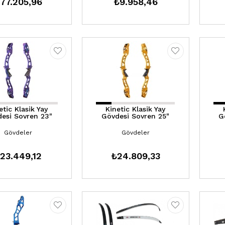
77.205,96
₺9.958,46
etic Klasik Yay
Kinetic Klasik Yay
esi Sovren 23"
Gövdesi Sovren 25"
G
Gövdeler
Gövdeler
23.449,12
₺24.809,33