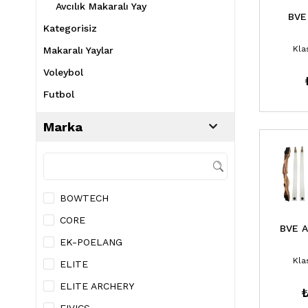
Avcılık Makaralı Yay
BVE
Kategorisiz
Kla
Makaralı Yaylar
Voleybol
Futbol
Basketbol
Marka
Atletizm
Setler
Yay Materyalleri
BOWTECH
Okçu Ürünleri
CORE
Oklar
BVE 
EK-POELANG
Avcılık
Kla
ELITE
Geleneksel
ELITE ARCHERY
₺
Hedefler