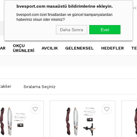
bvesport.com masaüstü bildirimlerine ekleyin.
2500 TL Üzeri Alışverişlerde Ücretsiz Kargo
2500 TL Üzeri Al
Müşteri Hizmetleri:
bvesport.com özel fırsatlardan ve güncel kampanyalardan
haberiniz olsun ister misiniz?
Daha Sonra
Evet
OKÇU
AR
AVCILIK
GELENEKSEL
HEDEFLER
TE
ÜRÜNLERİ
akiler