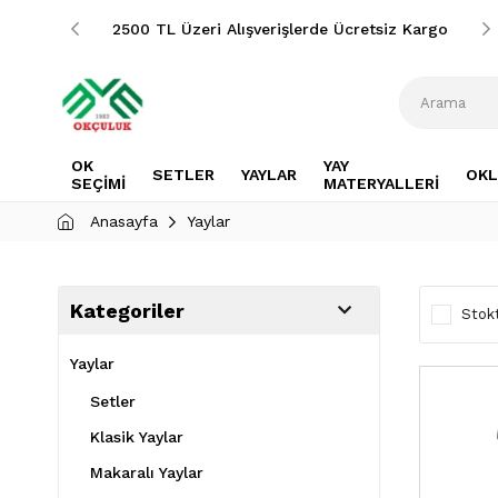
siz Kargo
2500 TL Üzeri Alışverişlerde Ücretsiz Kargo
OK
YAY
SETLER
YAYLAR
OKL
SEÇİMİ
MATERYALLERİ
Anasayfa
Yaylar
Kategoriler
Stokt
Yaylar
Setler
Klasik Yaylar
Makaralı Yaylar