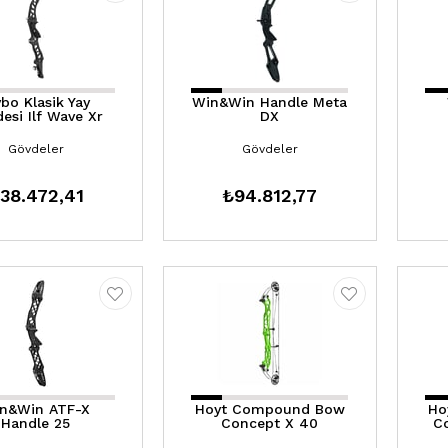
bo Klasik Yay
Win&Win Handle Meta
esi Ilf Wave Xr
DX
Gövdeler
Gövdeler
38.472,41
₺94.812,77
n&Win ATF-X
Hoyt Compound Bow
Ho
Handle 25
Concept X 40
C