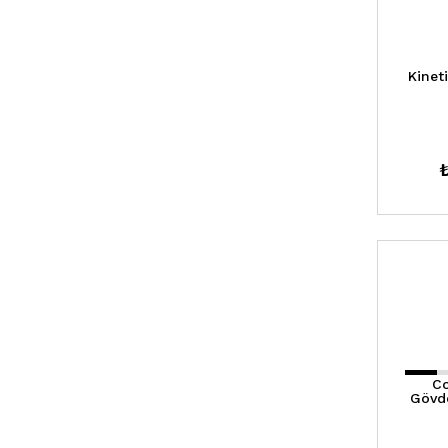
Kinet
Co
Gövd