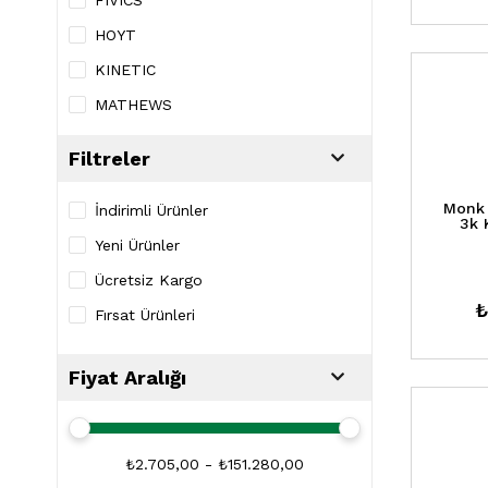
FIVICS
Tekstil
HOYT
Oku Ürünleri
KINETIC
MATHEWS
MONK
Filtreler
MYBO
Monk 
PSE
İndirimli Ürünler
3k 
SANLIDA
Yeni Ürünler
TOPOINT
Ücretsiz Kargo
₺
WIAWIS
Fırsat Ürünleri
Fiyat Aralığı
₺2.705,00 - ₺151.280,00