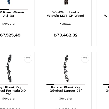
 Riser Wiawis
Win&Win Limbs
Atf-Dx
Wiawis MXT-XP Wood
Wi
Gövdeler
Kanatlar
67.525,49
₺73.482,32
yt Klasik Yay
Kinetic Klasik Yay
esi Formula XD
Gövdesi Lancer 25"
G
25"
Gövdeler
Gövdeler