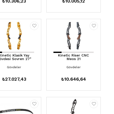
₺10.306,23
₺10.005,12
Kinetic Klasik Yay
Kinetic Riser CNC
övdesi Sovren 27"
Meos 21
Gövdeler
Gövdeler
₺27.027,43
₺10.646,64