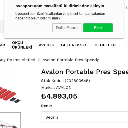
bvesport.com masaüstü bildirimlerine ekleyin.
2500 TL Üzeri Alışverişlerde Ücretsiz Kargo
2500 TL Üzeri Al
Müşteri Hizmetleri:
bvesport.com özel fırsatlardan ve güncel kampanyalardan
haberiniz olsun ister misiniz?
Daha Sonra
Evet
OKÇU
AR
AVCILIK
GELENEKSEL
HEDEFLER
TE
ÜRÜNLERİ
Yay Bozma Aletleri
Avalon Portable Pres Speedy
Avalon Portable Pres Spe
Stok Kodu
(202600648)
Marka
:
AVALON
₺4.893,05
Renk
: