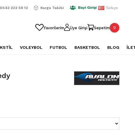
ışverişlerde Ücretsiz Kargo
2500 TL Üzeri Alışverişlerde Üc
Bayi Girişi
0543 232 58 12
Kargo Takibi
Türkçe
0
Favorilerim
Üye Girişi
Sepetim
KSTİL
VOLEYBOL
FUTBOL
BASKETBOL
BLOG
İLE
edy