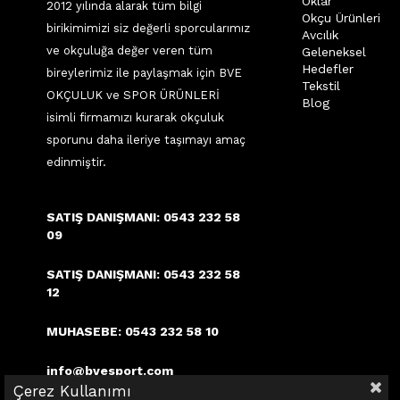
Oklar
2012 yılında alarak tüm bilgi
Okçu Ürünleri
birikimimizi siz değerli sporcularımız
Avcılık
ve okçuluğa değer veren tüm
Geleneksel
Hedefler
bireylerimiz ile paylaşmak için BVE
Tekstil
OKÇULUK ve SPOR ÜRÜNLERİ
Blog
isimli firmamızı kurarak okçuluk
sporunu daha ileriye taşımayı amaç
edinmiştir.
SATIŞ DANIŞMANI: 0543 232 58
09
SATIŞ DANIŞMANI: 0543 232 58
12
MUHASEBE: 0543 232 58 10
info@bvesport.com
Çerez Kullanımı