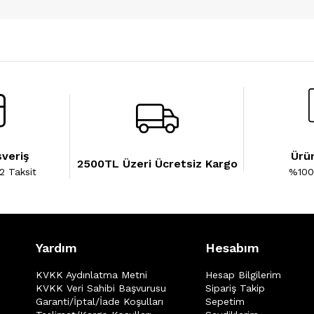
şveriş
Ürün
2500TL Üzeri Ücretsiz Kargo
2 Taksit
%100 
Yardım
Hesabım
KVKK Aydınlatma Metni
Hesap Bilgilerim
KVKK Veri Sahibi Başvurusu
Sipariş Takip
Garanti/İptal/İade Koşulları
Sepetim