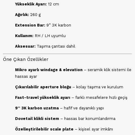
Yükseklik Ayarı:
12 cm
Ağırlık:
260 g
Extension Bar:
9” 3K karbon
Kullanım:
RH / LH uyumlu
Aksesuar:
Taşıma çantası dahil
Öne Çıkan Özellikler
Mikro ayarlı windage & elevation
– seramik klik sistemi ile
hassas ayar
Çıkarılabilir aperture bloğu
– kolay taşıma ve kurulum
Fast-travel yükseklik ayarı
– farklı mesafelere hızlı geçiş
9” 3K karbon uzatma
– hafif ve dayanıklı yapı
Dovetail klikli sistem
– hassas bar konumlandırma
Özelleştirilebilir scale plate
– kişisel ayar imkânı