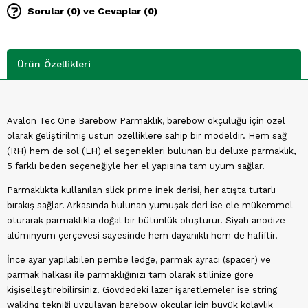
Sorular (0) ve Cevaplar (0)
Ürün Özellikleri
Avalon Tec One Barebow Parmaklık, barebow okçuluğu için özel
olarak geliştirilmiş üstün özelliklere sahip bir modeldir. Hem sağ
(RH) hem de sol (LH) el seçenekleri bulunan bu deluxe parmaklık,
5 farklı beden seçeneğiyle her el yapısına tam uyum sağlar.
Parmaklıkta kullanılan slick prime inek derisi, her atışta tutarlı
bırakış sağlar. Arkasında bulunan yumuşak deri ise ele mükemmel
oturarak parmaklıkla doğal bir bütünlük oluşturur. Siyah anodize
alüminyum çerçevesi sayesinde hem dayanıklı hem de hafiftir.
İnce ayar yapılabilen pembe ledge, parmak ayracı (spacer) ve
parmak halkası ile parmaklığınızı tam olarak stilinize göre
kişiselleştirebilirsiniz. Gövdedeki lazer işaretlemeler ise string
walking tekniği uygulayan barebow okçular için büyük kolaylık