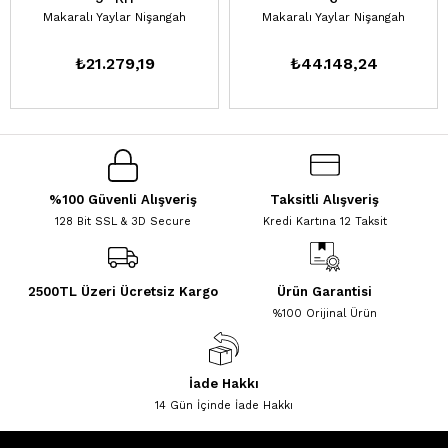
Makaralı Yaylar Nişangah
Makaralı Yaylar Nişangah
₺21.279,19
₺44.148,24
%100 Güvenli Alışveriş
Taksitli Alışveriş
128 Bit SSL & 3D Secure
Kredi Kartına 12 Taksit
2500TL Üzeri Ücretsiz Kargo
Ürün Garantisi
%100 Orijinal Ürün
İade Hakkı
14 Gün İçinde İade Hakkı