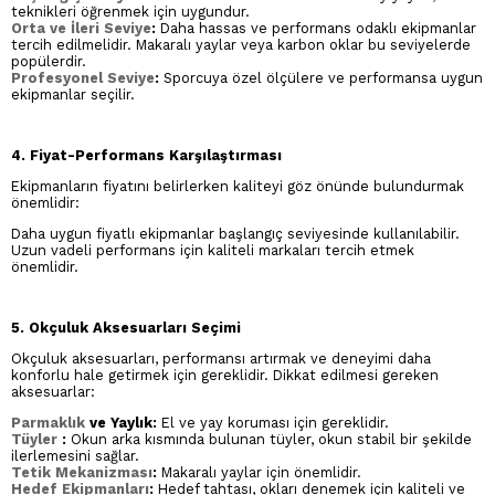
teknikleri öğrenmek için uygundur.
Orta ve İleri Seviye
:
Daha hassas ve performans odaklı ekipmanlar
tercih edilmelidir. Makaralı yaylar veya karbon oklar bu seviyelerde
popülerdir.
Profesyonel Seviye
:
Sporcuya özel ölçülere ve performansa uygun
ekipmanlar seçilir.
4. Fiyat-Performans Karşılaştırması
Ekipmanların fiyatını belirlerken kaliteyi göz önünde bulundurmak
önemlidir:
Daha uygun fiyatlı ekipmanlar başlangıç seviyesinde kullanılabilir.
Uzun vadeli performans için kaliteli markaları tercih etmek
önemlidir.
5. Okçuluk Aksesuarları Seçimi
Okçuluk aksesuarları, performansı artırmak ve deneyimi daha
konforlu hale getirmek için gereklidir. Dikkat edilmesi gereken
aksesuarlar:
Parmaklık
ve Yaylık:
El ve yay koruması için gereklidir.
Tüyler
:
Okun arka kısmında bulunan tüyler, okun stabil bir şekilde
ilerlemesini sağlar.
Tetik Mekanizması
:
Makaralı yaylar için önemlidir.
Hedef Ekipmanları
:
Hedef tahtası, okları denemek için kaliteli ve