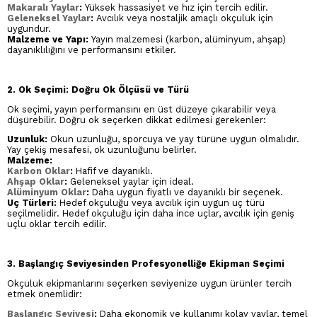
Makaralı Yaylar
:
Yüksek hassasiyet ve hız için tercih edilir.
Geleneksel Yaylar
:
Avcılık veya nostaljik amaçlı okçuluk için
uygundur.
Malzeme ve Yapı:
Yayın malzemesi (karbon, alüminyum, ahşap)
dayanıklılığını ve performansını etkiler.
2. Ok Seçimi: Doğru Ok Ölçüsü ve Türü
Ok seçimi, yayın performansını en üst düzeye çıkarabilir veya
düşürebilir. Doğru ok seçerken dikkat edilmesi gerekenler:
Uzunluk:
Okun uzunluğu, sporcuya ve yay türüne uygun olmalıdır.
Yay çekiş mesafesi, ok uzunluğunu belirler.
Malzeme:
Karbon Oklar
:
Hafif ve dayanıklı.
Ahşap Oklar
:
Geleneksel yaylar için ideal.
Alüminyum Oklar
:
Daha uygun fiyatlı ve dayanıklı bir seçenek.
Uç Türleri:
Hedef okçuluğu veya avcılık için uygun uç türü
seçilmelidir. Hedef okçuluğu için daha ince uçlar, avcılık için geniş
uçlu oklar tercih edilir.
3. Başlangıç Seviyesinden Profesyonelliğe Ekipman Seçimi
Okçuluk ekipmanlarını seçerken seviyenize uygun ürünler tercih
etmek önemlidir:
Başlangıç Seviyesi
:
Daha ekonomik ve kullanımı kolay yaylar, temel