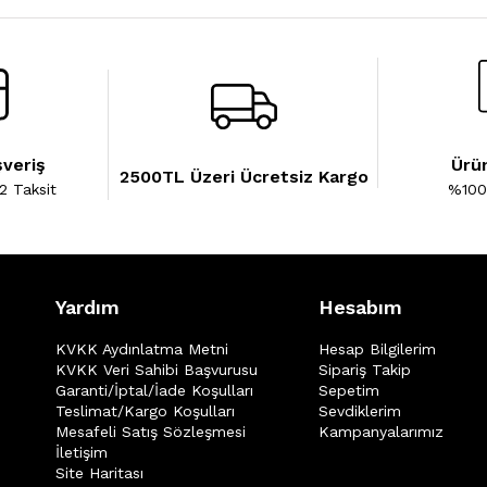
şveriş
Ürün
2500TL Üzeri Ücretsiz Kargo
2 Taksit
%100 
Yardım
Hesabım
KVKK Aydınlatma Metni
Hesap Bilgilerim
KVKK Veri Sahibi Başvurusu
Sipariş Takip
Garanti/İptal/İade Koşulları
Sepetim
Teslimat/Kargo Koşulları
Sevdiklerim
Mesafeli Satış Sözleşmesi
Kampanyalarımız
İletişim
Site Haritası