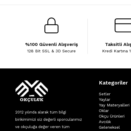
%100 Güvenli Alışveriş
Taksitli Alı
128 Bit SSL & 3D Secure
Kredi Kartına 1
Kategoriler
Setler
Yaylar
Yay Materyalleri
Oklar
2012 yılında alarak tüm bilgi
Okçu Ürünleri
birikimimizi siz değerli sporcularımız
Avcılık
ve okçuluğa değer veren tüm
Geleneksel