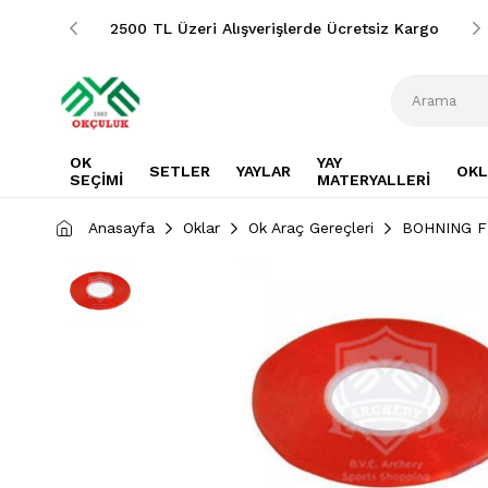
siz Kargo
2500 TL Üzeri Alışverişlerde Ücretsiz Kargo
OK
YAY
SETLER
YAYLAR
OKL
SEÇİMİ
MATERYALLERİ
Anasayfa
Oklar
Ok Araç Gereçleri
BOHNING F