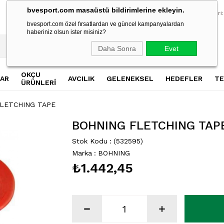
bvesport.com masaüstü bildirimlerine ekleyin.
2500 TL Üzeri Alışverişlerde Ücretsiz Kargo
2500 TL Üzeri Al
Müşteri Hizmetleri:
bvesport.com özel fırsatlardan ve güncel kampanyalardan
haberiniz olsun ister misiniz?
Daha Sonra
Evet
OKÇU
AR
AVCILIK
GELENEKSEL
HEDEFLER
TE
ÜRÜNLERİ
LETCHING TAPE
BOHNING FLETCHING TAP
Stok Kodu
(532595)
Marka
:
BOHNING
₺1.442,45