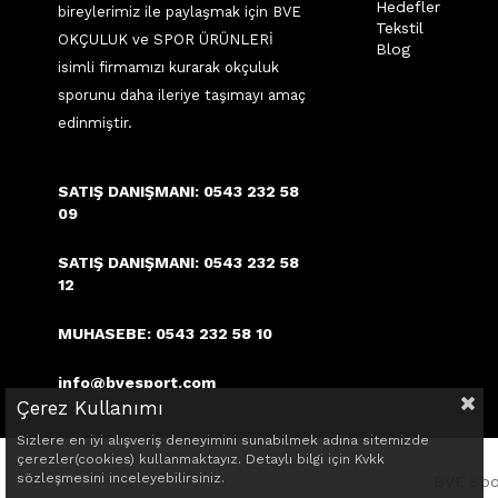
Hedefler
bireylerimiz ile paylaşmak için BVE
Tekstil
OKÇULUK ve SPOR ÜRÜNLERİ
Blog
isimli firmamızı kurarak okçuluk
sporunu daha ileriye taşımayı amaç
edinmiştir.
SATIŞ DANIŞMANI: 0543 232 58
09
SATIŞ DANIŞMANI: 0543 232 58
12
MUHASEBE: 0543 232 58 10
info@bvesport.com
Çerez Kullanımı
Sizlere en iyi alışveriş deneyimini sunabilmek adına sitemizde
çerezler(cookies) kullanmaktayız. Detaylı bilgi için Kvkk
sözleşmesini inceleyebilirsiniz.
BVE Spor