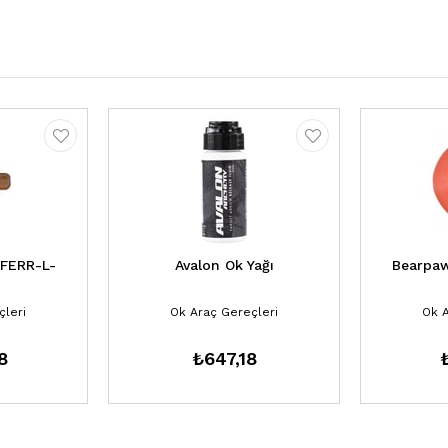
FERR-L-
Avalon Ok Yağı
Bearpaw
çleri
Ok Araç Gereçleri
Ok A
8
₺647,18