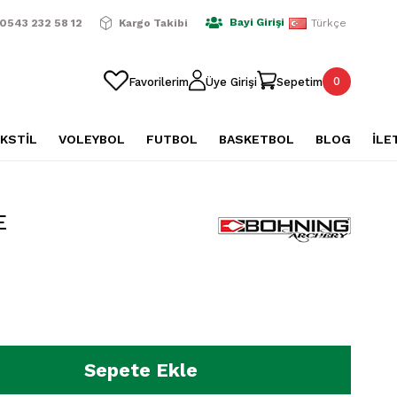
ışverişlerde Ücretsiz Kargo
2500 TL Üzeri Alışverişlerde Üc
Bayi Girişi
0543 232 58 12
Kargo Takibi
Türkçe
0
Favorilerim
Üye Girişi
Sepetim
KSTİL
VOLEYBOL
FUTBOL
BASKETBOL
BLOG
İLE
E