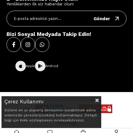
Yeniliklerden ilk siz haberdar olun!
Gönder
Bizi Sosyal Medyada Takip Edin!
Apple
Android
Çerez Kullanımı
BVE Sport © 2024 Tüm Hakları Saklıdır.
Sizlere en iyi alışveriş deneyimini sunabilmek adına
sitemizde çerezler(cookies) kullanmaktayız. Detaylı
bilgi için Kvkk sözleşmesini inceleyebilirsiniz.