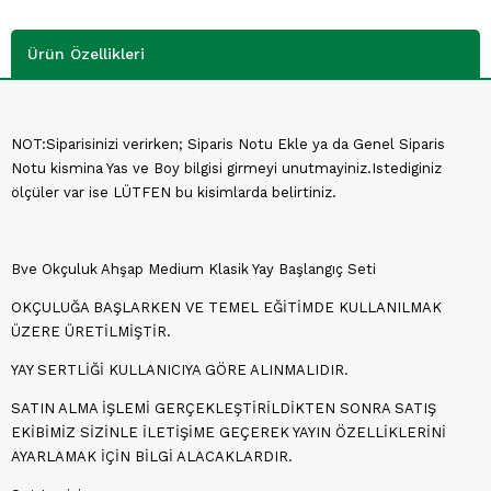
Ürün Özellikleri
NOT:Siparisinizi verirken; Siparis Notu Ekle ya da Genel Siparis
Notu kismina Yas ve Boy bilgisi girmeyi unutmayiniz.Istediginiz
ölçüler var ise LÜTFEN bu kisimlarda belirtiniz.
Bve Okçuluk Ahşap Medium Klasik Yay Başlangıç Seti
OKÇULUĞA BAŞLARKEN VE TEMEL EĞİTİMDE KULLANILMAK
ÜZERE ÜRETİLMİŞTİR.
YAY SERTLİĞİ KULLANICIYA GÖRE ALINMALIDIR.
SATIN ALMA İŞLEMİ GERÇEKLEŞTİRİLDİKTEN SONRA SATIŞ
EKİBİMİZ SİZİNLE İLETİŞİME GEÇEREK YAYIN ÖZELLİKLERİNİ
AYARLAMAK İÇİN BİLGİ ALACAKLARDIR.