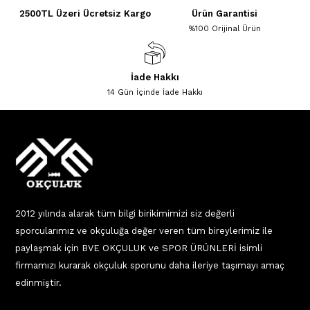
2500TL Üzeri Ücretsiz Kargo
Ürün Garantisi
%100 Orijinal Ürün
İade Hakkı
14 Gün İçinde İade Hakkı
2012 yılında alarak tüm bilgi birikimimizi siz değerli
sporcularımız ve okçuluğa değer veren tüm bireylerimiz ile
paylaşmak için BVE OKÇULUK ve SPOR ÜRÜNLERİ isimli
firmamızı kurarak okçuluk sporunu daha ileriye taşımayı amaç
edinmiştir.