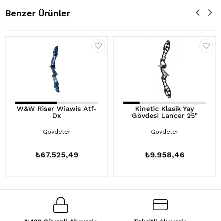
Benzer Ürünler
W&W Riser Wiawis Atf-
Kinetic Klasik Yay
Dx
Gövdesi Lancer 25"
Gövdeler
Gövdeler
₺67.525,49
₺9.958,46