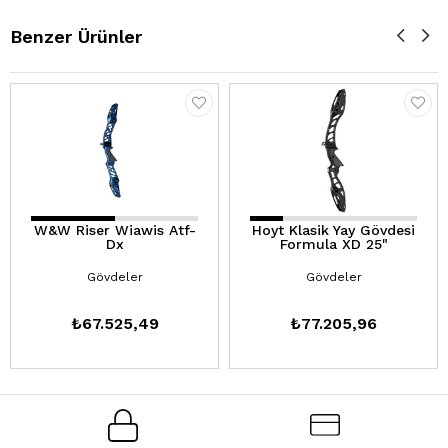
Benzer Ürünler
W&W Riser Wiawis Atf-
Hoyt Klasik Yay Gövdesi
Dx
Formula XD 25"
Gövdeler
Gövdeler
₺67.525,49
₺77.205,96