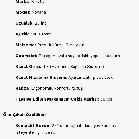
Marka:
Kinetic
Model:
Novana
Uzunluk:
23 inç
Ağırlık:
1080 gram
Malzeme:
Pres döküm alüminyum
Geometri:
Titreşim azaltmaya odaklı yapısal tasarım
Kanat Girişi:
ILF (Evrensel Bağlantı Sistemi)
Kanat Hizalama Sistemi:
Ayarlanabilir pivot blok
Kabza:
Ergonomik, konforlu tutuş
Tavsiye Edilen Maksimum Çekiş Ağırlığı:
36 lbs
Öne Çıkan Özellikler
Kompakt Gövde:
23” uzunluğu ile kısa yay kurmak
isteyenler için ideal.