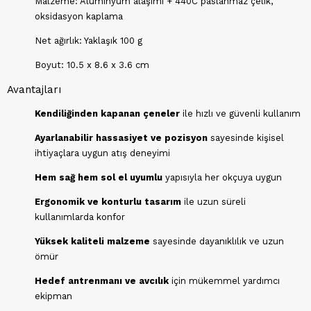
Malzeme: Alüminyum alaşımı + 440C paslanmaz çelik,
oksidasyon kaplama
Net ağırlık: Yaklaşık 100 g
Boyut: 10.5 x 8.6 x 3.6 cm
Avantajları
Kendiliğinden kapanan çeneler
ile hızlı ve güvenli kullanım
Ayarlanabilir hassasiyet ve pozisyon
sayesinde kişisel
ihtiyaçlara uygun atış deneyimi
Hem sağ hem sol el uyumlu
yapısıyla her okçuya uygun
Ergonomik ve konturlu tasarım
ile uzun süreli
kullanımlarda konfor
Yüksek kaliteli malzeme
sayesinde dayanıklılık ve uzun
ömür
Hedef antrenmanı ve avcılık
için mükemmel yardımcı
ekipman