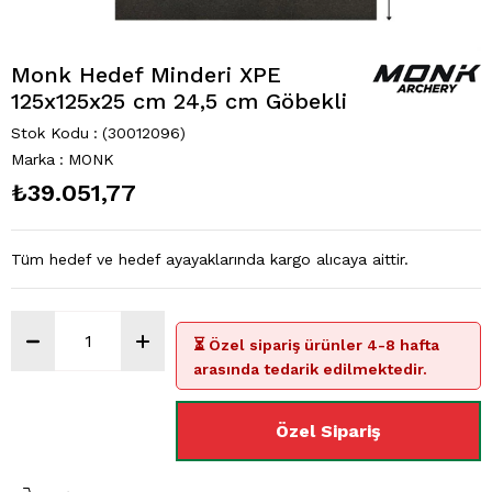
Monk Hedef Minderi XPE
125x125x25 cm 24,5 cm Göbekli
Stok Kodu
(30012096)
Marka
:
MONK
₺39.051,77
Tüm hedef ve hedef ayayaklarında kargo alıcaya aittir.
⏳ Özel sipariş ürünler 4-8 hafta
arasında tedarik edilmektedir.