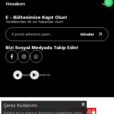
Hesabım
E - Bültenimize Kayıt Olun!
Yeniliklerden ilk siz haberdar olun!
Gönder
Bizi Sosyal Medyada Takip Edin!
Apple
Android
Çerez Kullanımı
BVE Sport © 2024 Tüm Hakları Saklıdır.
Sizlere en iyi alışveriş deneyimini sunabilmek adına