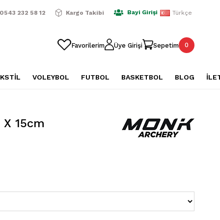
ışverişlerde Ücretsiz Kargo
2500 TL Üzeri Alışverişlerde Üc
Bayi Girişi
0543 232 58 12
Kargo Takibi
Türkçe
0
Favorilerim
Üye Girişi
Sepetim
KSTİL
VOLEYBOL
FUTBOL
BASKETBOL
BLOG
İLE
 X 15cm