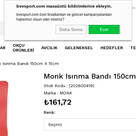
bvesport.com masaüstü bildirimlerine ekleyin.
2500 TL Üzeri Alışverişlerde Ücretsiz Kargo
2500 TL Üzeri Al
Müşteri Hizmetleri:
bvesport.com özel fırsatlardan ve güncel kampanyalardan
haberiniz olsun ister misiniz?
Daha Sonra
Evet
OKÇU
AR
AVCILIK
GELENEKSEL
HEDEFLER
TE
ÜRÜNLERİ
 Isınma Bandı 150cm X 15cm
Monk Isınma Bandı 150cm
Stok Kodu
(202600419)
Marka
:
MONK
₺161,72
›
Renk
: