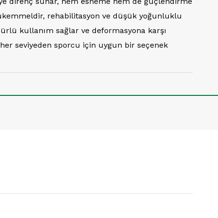
 seviye direnç sunar, hem esneme hem de güçlendirme
in mükemmeldir, rehabilitasyon ve düşük yoğunluklu
mürlü kullanım sağlar ve deformasyona karşı
e her seviyeden sporcu için uygun bir seçenek