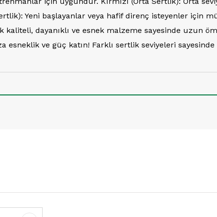
 antrenmanlar için uygundur. Kırmızı (Orta Sertlik): Orta
f Sertlik): Yeni başlayanlar veya hafif direnç isteyenler iç
ek kaliteli, dayanıklı ve esnek malzeme sayesinde uzun ö
a esneklik ve güç katın! Farklı sertlik seviyeleri sayesind