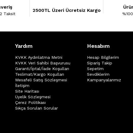
şveriş
Ürün
2500TL Üzeri Ücretsiz Kargo
2 Taksit
%100 
Yardım
Hesabım
KVKK Aydınlatma Metni
Hesap Bilgilerim
KVKK Veri Sahibi Başvurusu
Sipariş Takip
Garanti/İptal/İade Koşulları
Sepetim
Teslimat/Kargo Koşulları
Sevdiklerim
Mesafeli Satış Sözleşmesi
Kampanyalarımız
İletişim
Site Haritası
Üyelik Sözleşmesi
Çerez Politikası
Sıkça Sorulan Sorular