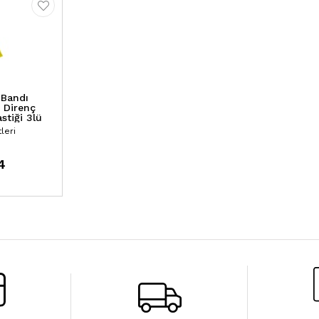
 Bandı
z Direnç
stiği 3lü
leri
4