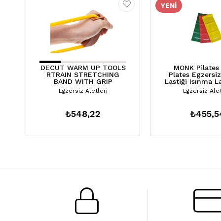
YENI
ÜRÜN
DECUT WARM UP TOOLS
MONK Pilates
RTRAIN STRETCHING
Plates Egzersi
BAND WITH GRIP
Lastiği Isınma La
Paket
Egzersiz Aletleri
Egzersiz Alet
₺548,22
₺455,5