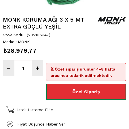
MONK KORUMA AĞI 3 X 5 MT
EXTRA GÜÇLÜ YEŞİL
Stok Kodu
(202106347)
Marka
:
MONK
₺28.979,77
⏳ Özel sipariş ürünler 4-8 hafta
arasında tedarik edilmektedir.
İstek Listeme Ekle
Fiyat Düşünce Haber Ver