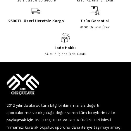
128 Bit SSL & 3D Secure
Kredi Kartına 12 Taksit
2500TL Üzeri Ücretsiz Kargo
Ürün Garantisi
%100 Orijinal Ürün
İade Hakkı
14 Gün İçinde İade Hakkı
2012 yılında alarak tüm bilgi birikimimizi siz değerli
sporcularımız ve okçuluğa değer veren tüm bireylerimiz ile
paylaşmak için BVE OKÇULUK ve SPOR ÜRÜNLERİ isimli
firmamızı kurarak okçuluk sporunu daha ileriye taşımayı amaç