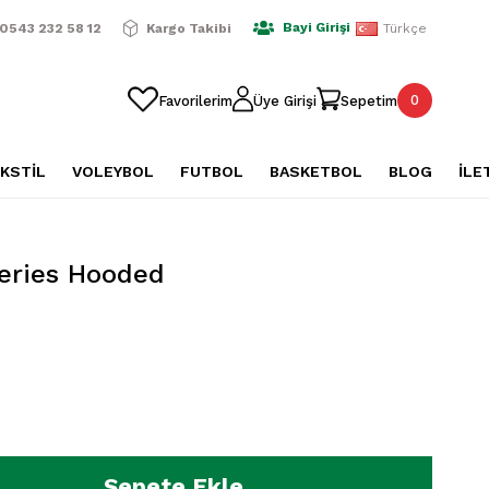
ışverişlerde Ücretsiz Kargo
2500 TL Üzeri Alışverişlerde Üc
Bayi Girişi
0543 232 58 12
Kargo Takibi
Türkçe
0
Favorilerim
Üye Girişi
Sepetim
KSTİL
VOLEYBOL
FUTBOL
BASKETBOL
BLOG
İLE
eries Hooded