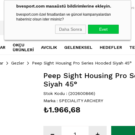
bvesport.com masaüstü bildirimlerine ekleyin.
2500 TL Üzeri Alışverişlerde Ücretsiz Kargo
2500 TL Üzeri Al
Müşteri Hizmetleri:
bvesport.com özel fırsatlardan ve güncel kampanyalardan
haberiniz olsun ister misiniz?
Daha Sonra
Evet
OKÇU
AR
AVCILIK
GELENEKSEL
HEDEFLER
TE
ÜRÜNLERİ
ar
Gezler
Peep Sight Housing Pro Series Hooded Siyah 45°
Peep Sight Housing Pro S
Siyah 45°
Stok Kodu
(202600866)
Marka
:
SPECIALITY ARCHERY
₺1.966,68