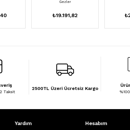
Gezler
,40
₺19.191,82
₺2
şveriş
Ürün
2500TL Üzeri Ücretsiz Kargo
2 Taksit
%100 
Yardım
Hesabım