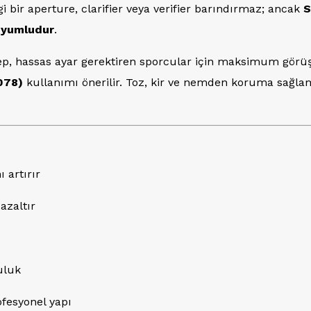
i bir aperture, clarifier veya verifier barındırmaz; ancak
S
 uyumludur
.
eep, hassas ayar gerektiren sporcular için maksimum görüş
078)
kullanımı önerilir. Toz, kir ve nemden koruma sağla
 artırır
azaltır
uluk
fesyonel yapı