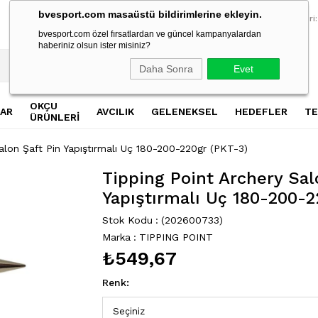
bvesport.com masaüstü bildirimlerine ekleyin.
2500 TL Üzeri Alışverişlerde Ücretsiz Kargo
2500 TL Üzeri Al
Müşteri Hizmetleri:
bvesport.com özel fırsatlardan ve güncel kampanyalardan
haberiniz olsun ister misiniz?
Daha Sonra
Evet
OKÇU
AR
AVCILIK
GELENEKSEL
HEDEFLER
TE
ÜRÜNLERİ
alon Şaft Pin Yapıştırmalı Uç 180-200-220gr (PKT-3)
Tipping Point Archery Sal
Yapıştırmalı Uç 180-200-2
Stok Kodu
(202600733)
Marka
:
TIPPING POINT
₺549,67
Renk
: