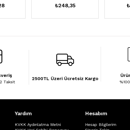
28
₺248,35
₺
şveriş
Ürün
2500TL Üzeri Ücretsiz Kargo
2 Taksit
%100 
Yardım
Hesabım
KVKK Aydınlatma Metni
Hesap Bilgilerim