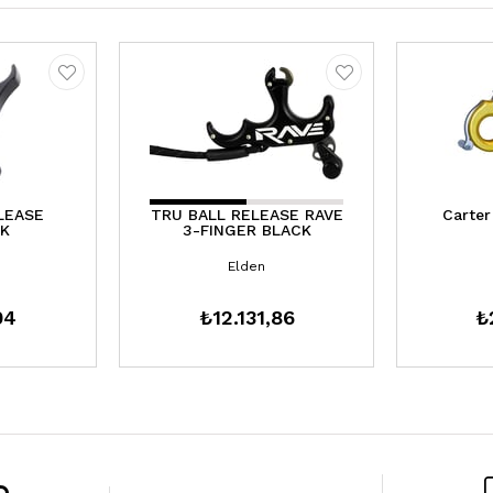
LEASE
TRU BALL RELEASE RAVE
Carter
K
3-FINGER BLACK
Elden
04
₺12.131,86
₺