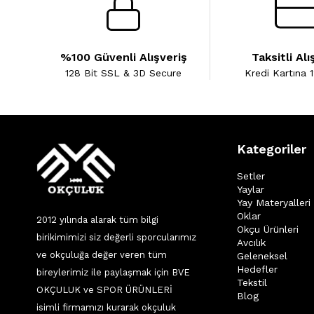
%100 Güvenli Alışveriş
Taksitli Alı
128 Bit SSL & 3D Secure
Kredi Kartına 1
Kategoriler
Setler
Yaylar
Yay Materyalleri
Oklar
2012 yılında alarak tüm bilgi
Okçu Ürünleri
birikimimizi siz değerli sporcularımız
Avcılık
ve okçuluğa değer veren tüm
Geleneksel
Hedefler
bireylerimiz ile paylaşmak için BVE
Tekstil
OKÇULUK ve SPOR ÜRÜNLERİ
Blog
isimli firmamızı kurarak okçuluk