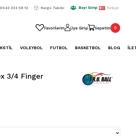
ışverişlerde Ücretsiz Kargo
2500 TL Üzeri Alışverişlerde Üc
Bayi Girişi
0543 232 58 12
Kargo Takibi
Türkçe
0
Favorilerim
Üye Girişi
Sepetim
KSTİL
VOLEYBOL
FUTBOL
BASKETBOL
BLOG
İLE
ex 3/4 Finger