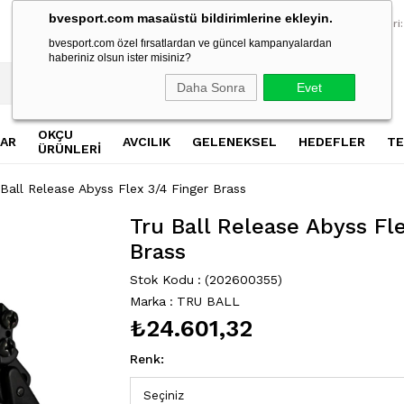
bvesport.com masaüstü bildirimlerine ekleyin.
2500 TL Üzeri Alışverişlerde Ücretsiz Kargo
2500 TL Üzeri Al
Müşteri Hizmetleri:
bvesport.com özel fırsatlardan ve güncel kampanyalardan
haberiniz olsun ister misiniz?
Daha Sonra
Evet
OKÇU
AR
AVCILIK
GELENEKSEL
HEDEFLER
TE
ÜRÜNLERİ
 Ball Release Abyss Flex 3/4 Finger Brass
Tru Ball Release Abyss Fl
Brass
Stok Kodu
(202600355)
Marka
:
TRU BALL
›
₺24.601,32
Renk
: