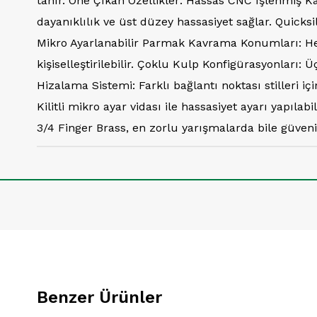
tanır. Öne Çıkan Özellikler: Hassas CNC İşlenmiş Ka
dayanıklılık ve üst düzey hassasiyet sağlar. Quick
Mikro Ayarlanabilir Parmak Kavrama Konumları: Her
kişiselleştirilebilir. Çoklu Kulp Konfigürasyonları
Hizalama Sistemi: Farklı bağlantı noktası stilleri 
Kilitli mikro ayar vidası ile hassasiyet ayarı yapıla
3/4 Finger Brass, en zorlu yarışmalarda bile güvenil
Benzer Ürünler