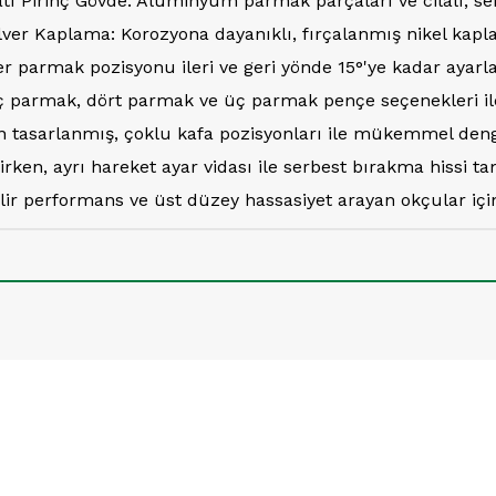
tı Pirinç Gövde: Alüminyum parmak parçaları ve cilalı, se
silver Kaplama: Korozyona dayanıklı, fırçalanmış nikel ka
 parmak pozisyonu ileri ve geri yönde 15°'ye kadar ayar
: Üç parmak, dört parmak ve üç parmak pençe seçenekleri ile
için tasarlanmış, çoklu kafa pozisyonları ile mükemmel den
bilirken, ayrı hareket ayar vidası ile serbest bırakma hissi 
ir performans ve üst düzey hassasiyet arayan okçular için i