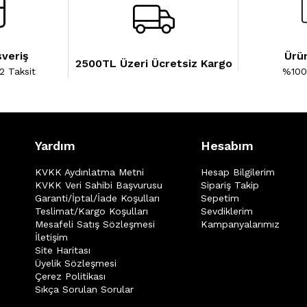
şveriş
Ürün
2500TL Üzeri Ücretsiz Kargo
2 Taksit
%100 
Yardım
Hesabım
KVKK Aydınlatma Metni
Hesap Bilgilerim
KVKK Veri Sahibi Başvurusu
Sipariş Takip
Garanti/İptal/İade Koşulları
Sepetim
Teslimat/Kargo Koşulları
Sevdiklerim
Mesafeli Satış Sözleşmesi
Kampanyalarımız
İletişim
Site Haritası
Üyelik Sözleşmesi
Çerez Politikası
Sıkça Sorulan Sorular