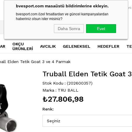
bvesport.com masaüstü bildirimlerine ekleyin.
2500 TL Üzeri Alışverişlerde Ücretsiz Kargo
2500 TL Üzeri Al
Müşteri Hizmetleri:
bvesport.com özel fırsatlardan ve güncel kampanyalardan
haberiniz olsun ister misiniz?
Daha Sonra
Evet
OKÇU
AR
AVCILIK
GELENEKSEL
HEDEFLER
TE
ÜRÜNLERİ
ball Elden Tetik Goat 3 ve 4 Parmak
Truball Elden Tetik Goat 
Stok Kodu
(202600357)
Marka
:
TRU BALL
₺27.806,98
Renk
: