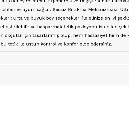
bir atış deneyimi sunar. Ergonomik ve Değiştirilebilir Parm
cihlerine uyum sağlar. Sessiz Bırakma Mekanizması: Ultra s
leri: Orta ve büyük boy seçenekleri ile elinize en iyi şeki
elleştirilebilir ve başparmak tetik pozisyonu istenilen şek
 okçular için tasarlanmış olup, hem hassasiyet hem de ku
u tetik ile üstün kontrol ve konfor elde edersiniz.