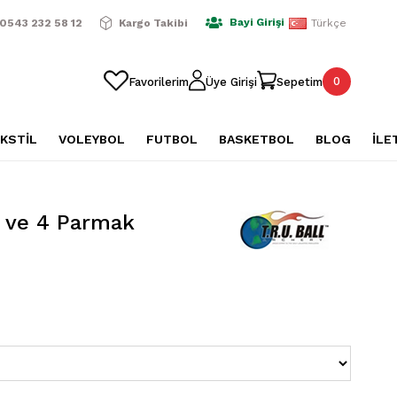
ışverişlerde Ücretsiz Kargo
2500 TL Üzeri Alışverişlerde Üc
Bayi Girişi
0543 232 58 12
Kargo Takibi
Türkçe
0
Favorilerim
Üye Girişi
Sepetim
KSTİL
VOLEYBOL
FUTBOL
BASKETBOL
BLOG
İLE
3 ve 4 Parmak