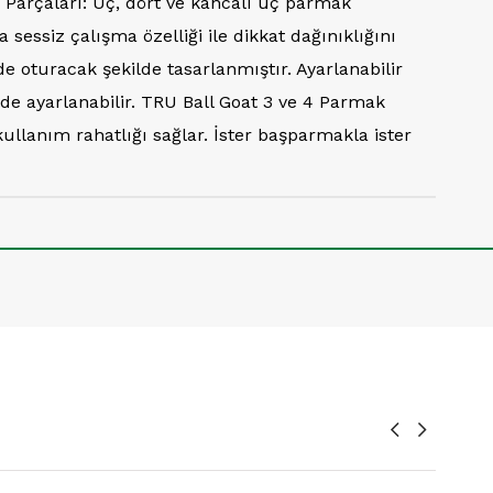
ak Parçaları: Üç, dört ve kancalı üç parmak
essiz çalışma özelliği ile dikkat dağınıklığını
lde oturacak şekilde tasarlanmıştır. Ayarlanabilir
ilde ayarlanabilir. TRU Ball Goat 3 ve 4 Parmak
llanım rahatlığı sağlar. İster başparmakla ister