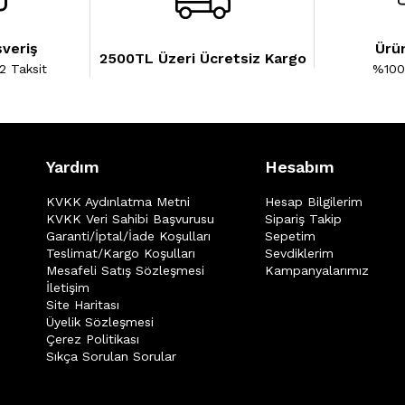
şveriş
Ürün
2500TL Üzeri Ücretsiz Kargo
2 Taksit
%100 
Yardım
Hesabım
KVKK Aydınlatma Metni
Hesap Bilgilerim
KVKK Veri Sahibi Başvurusu
Sipariş Takip
Garanti/İptal/İade Koşulları
Sepetim
Teslimat/Kargo Koşulları
Sevdiklerim
Mesafeli Satış Sözleşmesi
Kampanyalarımız
İletişim
Site Haritası
Üyelik Sözleşmesi
Çerez Politikası
Sıkça Sorulan Sorular