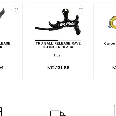
LEASE
TRU BALL RELEASE RAVE
Carter
K
3-FINGER BLACK
Elden
04
₺12.131,86
₺