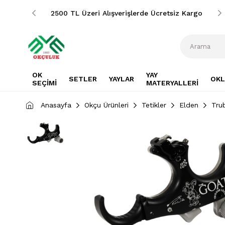
siz Kargo
2500 TL Üzeri Alışverişlerde Ücretsiz Kargo
OK
YAY
SETLER
YAYLAR
OKL
SEÇİMİ
MATERYALLERİ
Anasayfa
Okçu Ürünleri
Tetikler
Elden
Tru