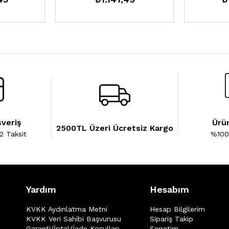
şveriş
Ürün
2500TL Üzeri Ücretsiz Kargo
2 Taksit
%100 
Yardım
Hesabım
KVKK Aydınlatma Metni
Hesap Bilgilerim
KVKK Veri Sahibi Başvurusu
Sipariş Takip
Garanti/İptal/İade Koşulları
Sepetim