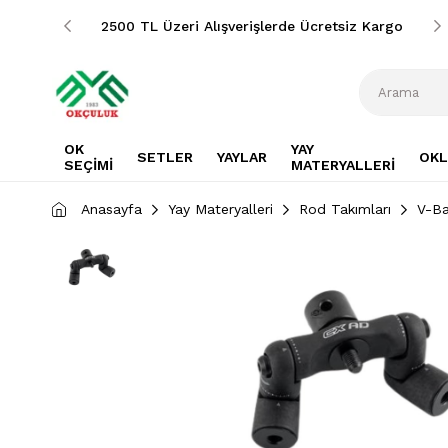
siz Kargo
2500 TL Üzeri Alışverişlerde Ücretsiz Kargo
OK
YAY
SETLER
YAYLAR
OKL
SEÇİMİ
MATERYALLERİ
Anasayfa
Yay Materyalleri
Rod Takımları
V-Ba