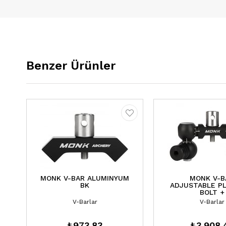
Benzer Ürünler
MONK V-BAR ALUMINYUM
MONK V-B
BK
ADJUSTABLE P
BOLT +
V-Barlar
V-Barlar
₺973,83
₺3.908,