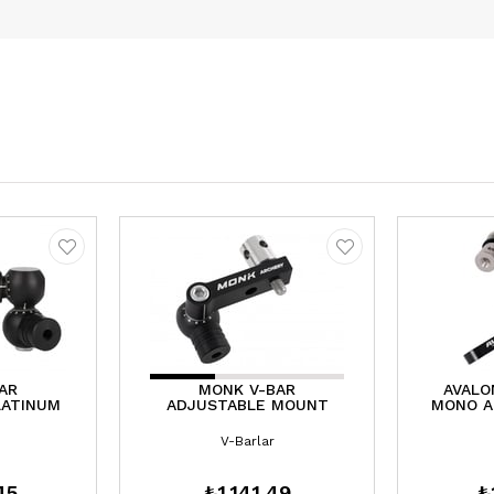
AR
MONK V-BAR
AVALO
LATINUM
ADJUSTABLE MOUNT
MONO A
V-Barlar
45
₺1.141,49
₺