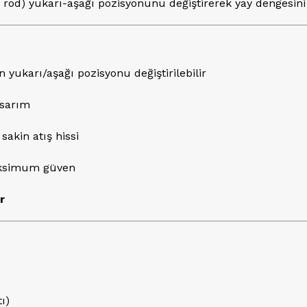
ide rod) yukarı-aşağı pozisyonunu değiştirerek yay dengesini
n yukarı/aşağı pozisyonu değiştirilebilir
asarım
sakin atış hissi
aksimum güven
r
ı)