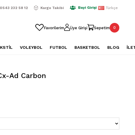
ışverişlerde Ücretsiz Kargo
2500 TL Üzeri Alışverişlerde Üc
Bayi Girişi
0543 232 58 12
Kargo Takibi
Türkçe
0
Favorilerim
Üye Girişi
Sepetim
KSTİL
VOLEYBOL
FUTBOL
BASKETBOL
BLOG
İLE
 Cx-Ad Carbon