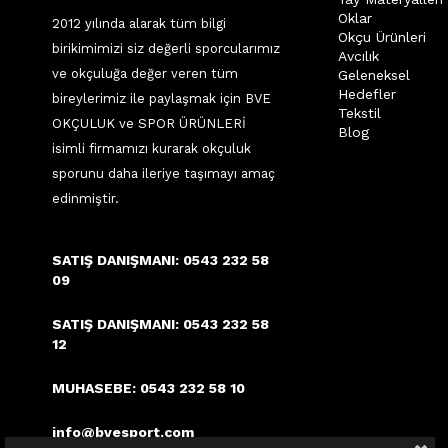
Oklar
2012 yılında alarak tüm bilgi
Okçu Ürünleri
birikimimizi siz değerli sporcularımız
Avcılık
ve okçuluğa değer veren tüm
Geleneksel
Hedefler
bireylerimiz ile paylaşmak için BVE
Tekstil
OKÇULUK ve SPOR ÜRÜNLERİ
Blog
isimli firmamızı kurarak okçuluk
sporunu daha ileriye taşımayı amaç
edinmiştir.
SATIŞ DANIŞMANI: 0543 232 58
09
SATIŞ DANIŞMANI: 0543 232 58
12
MUHASEBE: 0543 232 58 10
info@bvesport.com