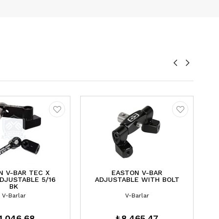
N V-BAR TEC X
EASTON V-BAR
DJUSTABLE 5/16
ADJUSTABLE WITH BOLT
BK
V-Barlar
V-Barlar
1.046,68
₺8.465,47