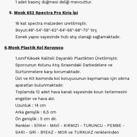
1 adet basınç düğmesi deliği mevcuttur.
5.
Monk 652 Spectra Pro Kiriş İpi
16 kat spectra malzeden üretilmiştir.
Boyut:48"-54"-58"-62"-64"-66"-68"-70" tirç
Esnek yapısı sayesinde hızlı atış olanağı sağlamaktadır.
6
.
Monk Plastik Kol Koruyucu
1.sınıf Yüksek Kaliteli Dayanıklı Plastikten Üretilmiştir.
Sporcunun Kolunu Atış Sırasındaki Darbedelere ve
Sürtünmelere karşı korumaktadır.
Üst ve Alt kısmında kol koruyucunun kaymaması için sıkma
aparatları bulunmaktadır.
Toplamda 12 adet hava kanalı sayesinde koun terlemesini
engeller ve hava alır.
Uzunluk : 14 cm
Arka genişlik : 6,5 cm
Ön genişlik : 5 cm dir.
Renkler : SİYAH - MAVİ - KIRMIZI - TURUNCU - PEMBE -
SARI - GRİ - BYEAZ - MOR ve TURKUAZ renklerinden