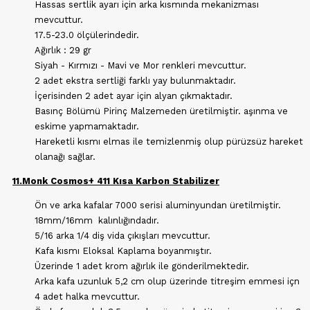
Hassas sertlik ayarı için arka kısmında mekanizması
mevcuttur.
17.5-23.0 ölçülerindedir.
Ağırlık : 29 gr
Siyah - Kırmızı - Mavi ve Mor renkleri mevcuttur.
2 adet ekstra sertliği farklı yay bulunmaktadır.
İçerisinden 2 adet ayar için alyan çıkmaktadır.
Basınç Bölümü Pirinç Malzemeden üretilmiştir. aşınma ve
eskime yapmamaktadır.
Hareketli kısmı elmas ile temizlenmiş olup pürüzsüz hareket
olanağı sağlar.
11.Monk Cosmos+ 411 Kısa Karbon Stabilizer
Ön ve arka kafalar 7000 serisi aluminyundan üretilmiştir.
18mm/16mm kalınlığındadır.
5/16 arka 1/4 diş vida çıkışları mevcuttur.
Kafa kısmı Eloksal Kaplama boyanmıştır.
Üzerinde 1 adet krom ağırlık ile gönderilmektedir.
Arka kafa uzunluk 5,2 cm olup üzerinde titreşim emmesi içn
4 adet halka mevcuttur.