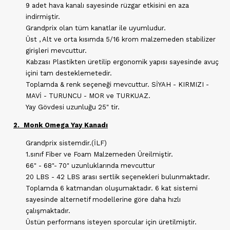
9 adet hava kanalı sayesinde rüzgar etkisini en aza
indirmiştir.
Grandprix olan tüm kanatlar ile uyumludur.
Üst , Alt ve orta kısımda 5/16 krom malzemeden stabilizer
girişleri mevcuttur.
Kabzası Plastikten üretilip ergonomik yapısı sayesinde avuç
içini tam desteklemetedir.
Toplamda & renk seçeneği mevcuttur. SİYAH - KIRMIZI -
MAVİ - TURUNCU - MOR ve TURKUAZ.
Yay Gövdesi uzunluğu 25" tir.
2. Monk Omega Yay Kanadı
Grandprix sistemdir.(İLF)
1.sınıf Fiber ve Foam Malzemeden Üreilmiştir.
66" - 68"- 70" uzunluklarında mevcuttur
20 LBS - 42 LBS arası sertlik seçenekleri bulunmaktadır.
Toplamda 6 katmandan oluşumaktadır. 6 kat sistemi
sayesinde alternetif modellerine göre daha hızlı
çalışmaktadır.
Üstün performans isteyen sporcular için üretilmiştir.