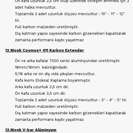
Ön kafa uzunluk 3,5 cm olup üzerinde titreşim emmesi içn 3
adet halka mevcuttur.
Toplamda 3 adet uzunluk ölçüsü mevcuttur : 10" - 11" - 12"
tir.
Full karbon malzeden üretilmiştir.
Dış katman yapısı sayesinde karbon gözenekleri kapatılarak
zamanla performans kaybı yaşatmaz
12.Monk Cosmos+ 411 Karbon Extender
Ön ve arka kafalar 7000 serisi aluminyundan üretilmiştir.
18mm/16mm kalınlığındadır.
5/16 arka ve ön diş vida çıkışları mevcuttur.
Kafa kısmı Eloksal Kaplama boyanmıştır.
Arka kafa uzunluk 3,5 cm dir.
Ön kafa uzunluk 3,5 cm dir.
Toplamda 3 adet uzunluk ölçüsü mevcuttur : 3" - 4" - 5" tir.
Full karbon malzeden üretilmiştir.
Dış katman yapısı sayesinde karbon gözenekleri kapatılarak
zamanla performans kaybı yaşatmaz
13.Monk V-bar Alüminyum