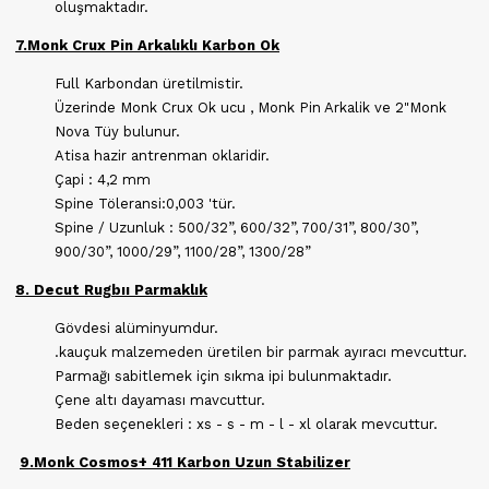
oluşmaktadır.
7
.Monk Crux Pin Arkalıklı Karbon Ok
Full Karbondan üretilmistir.
Üzerinde Monk Crux Ok ucu , Monk Pin Arkalik ve 2"Monk
Nova Tüy bulunur.
Atisa hazir antrenman oklaridir.
Çapi : 4,2 mm
Spine Töleransi:0,003 'tür.
Spine / Uzunluk : 500/32”, 600/32”, 700/31”, 800/30”,
900/30”, 1000/29”, 1100/28”, 1300/28”
8
.
Decut Rugbıı Parmaklık
Gövdesi alüminyumdur.
.kauçuk malzemeden üretilen bir parmak ayıracı mevcuttur.
Parmağı sabitlemek için sıkma ipi bulunmaktadır.
Çene altı dayaması mavcuttur.
Beden seçenekleri : xs - s - m - l - xl olarak mevcuttur.
9.Monk Cosmos+ 411 Karbon Uzun Stabilizer