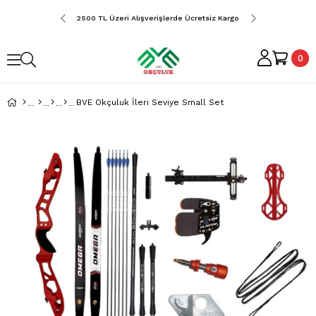
erde Ücretsiz Kargo
2500 TL Üzeri Alışverişlerde Ücretsiz Kargo
2500 TL Üzeri Alış
0
BVE Okçuluk İleri Seviye Small Set
›