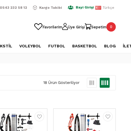
ışverişlerde Ücretsiz Kargo
2500 TL Üzeri Alışverişlerde Üc
Bayi Girişi
0543 232 58 12
Kargo Takibi
Türkçe
0
Favorilerim
Üye Girişi
Sepetim
KSTİL
VOLEYBOL
FUTBOL
BASKETBOL
BLOG
İLE
18 Ürün