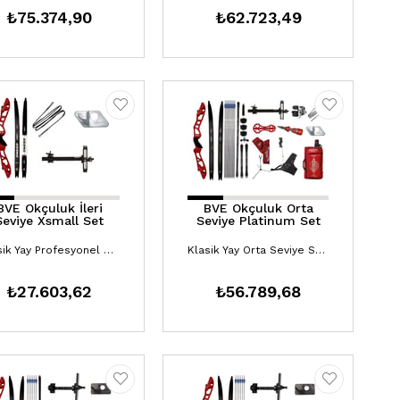
₺75.374,90
₺62.723,49
BVE Okçuluk İleri
BVE Okçuluk Orta
Seviye Xsmall Set
Seviye Platinum Set
Klasik Yay Profesyonel Setler
Klasik Yay Orta Seviye Setler
₺27.603,62
₺56.789,68