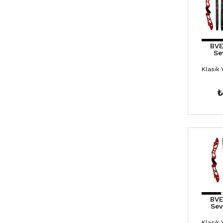
BVE
Se
₺
BVE
Sev