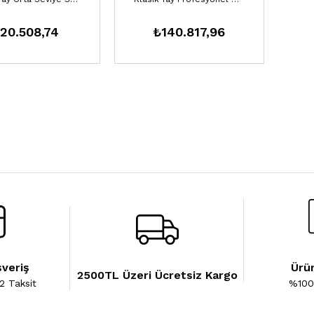
20.508,74
₺140.817,96
şveriş
Ürün
2500TL Üzeri Ücretsiz Kargo
2 Taksit
%100 