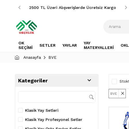
siz Kargo
2500 TL Üzeri Alışverişlerde Ücretsiz Kargo
OK
YAY
SETLER
YAYLAR
OKL
SEÇİMİ
MATERYALLERİ
Anasayfa
BVE
Kategoriler
Stokt
BVE
Klasik Yay Setleri
Klasik Yay Profesyonel Setler
Klasik Yay Orta Seviye Setler