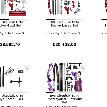
 Okçuluk Orta
BVE Okçuluk Orta
viye Gold Set
Seviye Large Set
S
Klasik Yay Orta Seviye Setler
Klasik Yay Orta Seviye Setler
38.582,70
₺30.408,00
 Okçuluk Orta
Bve Okçuluk Tam
iye Xsmall Set
Profesyonel Platinum
Set
Klasik Yay Orta Seviye Setler
Klasik Yay Profesyonel Setler