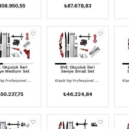
108.950,55
₺87.678,83
 Okçuluk İleri
BVE Okçuluk İleri
iye Medium Set
Seviye Small Set
Klasik Yay Profesyonel Setler
Klasik Yay Profesyonel Setler
50.237,75
₺46.224,84