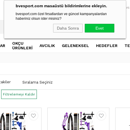
bvesport.com masaüstü bildirimlerine ekleyin.
2500 TL Üzeri Alışverişlerde Ücretsiz Kargo
2500 TL Üzeri Al
Müşteri Hizmetleri:
bvesport.com özel fırsatlardan ve güncel kampanyalardan
haberiniz olsun ister misiniz?
Daha Sonra
Evet
OKÇU
AR
AVCILIK
GELENEKSEL
HEDEFLER
TE
ÜRÜNLERİ
akiler
Filtrelemeyi Kaldır