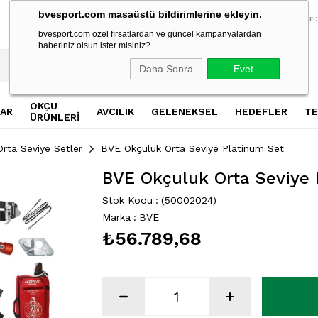
bvesport.com masaüstü bildirimlerine ekleyin.
2500 TL Üzeri Alışverişlerde Ücretsiz Kargo
2500 TL Üzeri Al
Müşteri Hizmetleri:
bvesport.com özel fırsatlardan ve güncel kampanyalardan
haberiniz olsun ister misiniz?
Daha Sonra
Evet
OKÇU
AR
AVCILIK
GELENEKSEL
HEDEFLER
TE
ÜRÜNLERİ
Orta Seviye Setler
BVE Okçuluk Orta Seviye Platinum Set
BVE Okçuluk Orta Seviye 
Stok Kodu
(50002024)
Marka
:
BVE
₺56.789,68
›