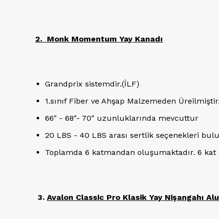
2. Monk Momentum Yay Kanadı
Grandprix sistemdir.(İLF)
1.sınıf Fiber ve Ahşap Malzemeden Üreilmiştir
66" - 68"- 70" uzunluklarında mevcuttur
20 LBS - 40 LBS arası sertlik seçenekleri bul
Toplamda 6 katmandan oluşumaktadır. 6 kat si
3.
Avalon Classic Pro Klasik Yay Nişangahı A