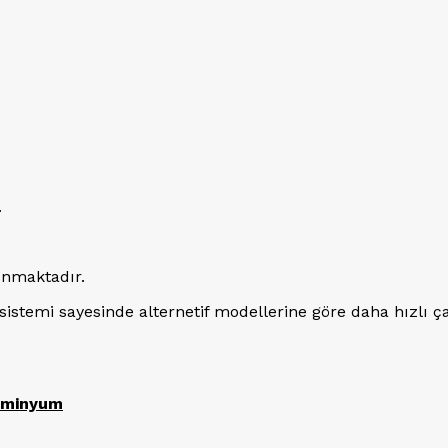
.
unmaktadır.
stemi sayesinde alternetif modellerine göre daha hızlı ça
luminyum