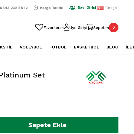
ışverişlerde Ücretsiz Kargo
2500 TL Üzeri Alışverişlerde Üc
Bayi Girişi
0543 232 58 12
Kargo Takibi
Türkçe
0
Favorilerim
Üye Girişi
Sepetim
KSTİL
VOLEYBOL
FUTBOL
BASKETBOL
BLOG
İLE
Platinum Set