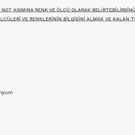
TE NOT KISMINA RENK VE ÖLÇÜ OLARAK BELİRTEBİLİRSİN
 ÖLÇÜLERİ VE RENKLERİNİN BİLGİSİNİ ALMAK VE KALAN 
minyum