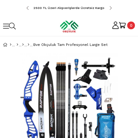
erde Ücretsiz Kargo
2500 TL Üzeri Alışverişlerde Ücretsiz Kargo
2500 TL Üzeri Alış
0
Bve Okçuluk Tam Profesyonel Large Set
›